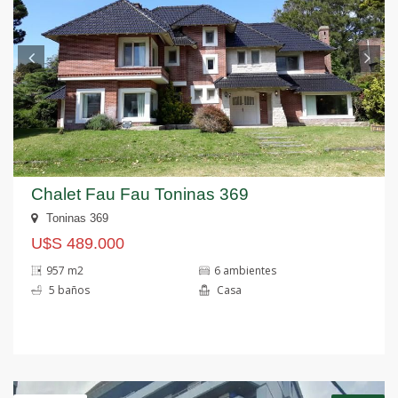
Chalet Fau Fau Toninas 369
Toninas 369
U$S 489.000
957 m2
6 ambientes
5 baños
Casa
Anterior
S