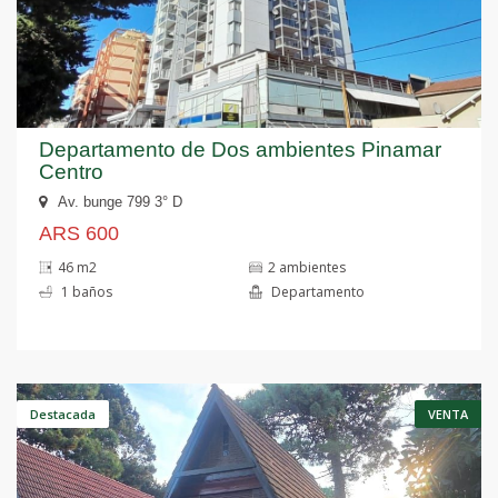
Departamento de Dos ambientes Pinamar
Centro
Av. bunge 799 3° D
ARS 600
46 m2
2 ambientes
1 baños
Departamento
Anterior
S
Destacada
VENTA