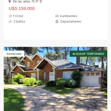
De las artes 75 9° B
U$S 159.000
110 m2
4 ambientes
2 baños
Departamento
Anterior
S
Destacada
ALQUILER TEMPORARIO