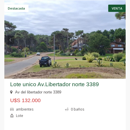
Anterior
S
Destacada
VENTA
Lote unico Av.Libertador norte 3389
Av del libertador norte 3389
U$S 132.000
ambientes
0 baños
Lote