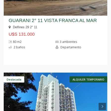
GUARANI 2° 11 VISTA FRANCA AL MAR
Delfines 29 2° 11
U$S 131.000
80 m2
3 ambientes
2 baños
Departamento
Anterior
S
Destacada
ALQUILER TEMPORARIO