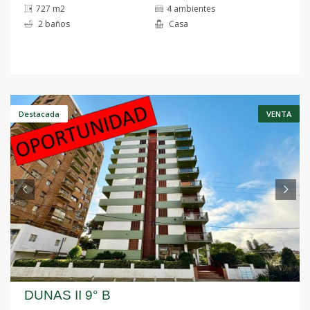
727 m2
4 ambientes
2 baños
Casa
Anterior
S
Destacada
VENTA
DUNAS II 9° B