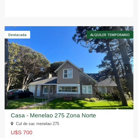
Anterior
S
Destacada
ALQUILER TEMPORARIO
Casa - Menelao 275 Zona Norte
Cul de sac menelao 275
U$S 700