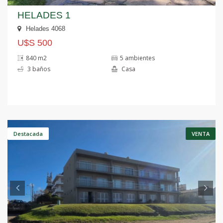
HELADES 1
Helades 4068
U$S 500
840 m2
5 ambientes
3 baños
Casa
Anterior
S
Destacada
VENTA