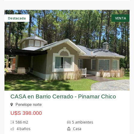
Anterior
S
Destacada
VENTA
CASA en Barrio Cerrado - Pinamar Chico
Penelope norte
U$S 398.000
586 m2
5 ambientes
4 baños
Casa