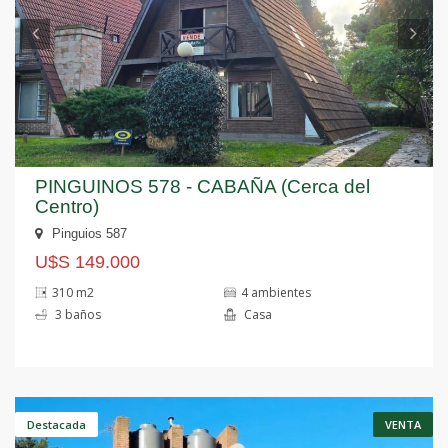
PINGUINOS 578 - CABAÑA (Cerca del
Centro)
Pinguios 587
U$S 149.000
310 m2
4 ambientes
3 baños
Casa
Anterior
S
Destacada
VENTA